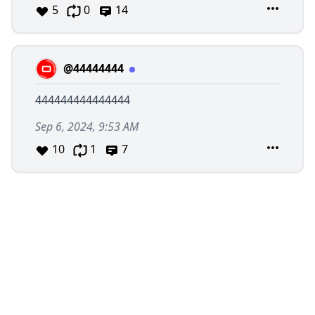
5
0
14
@44444444
444444444444444
Sep 6, 2024, 9:53 AM
10
1
7