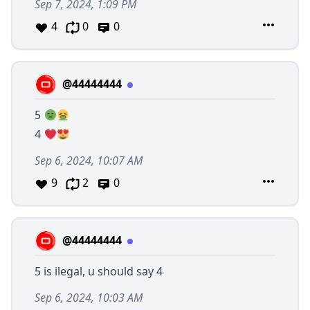
Sep 7, 2024, 1:09 PM
4
0
0
@44444444
5
4
Sep 6, 2024, 10:07 AM
9
2
0
@44444444
5 is ilegal, u should say 4
Sep 6, 2024, 10:03 AM