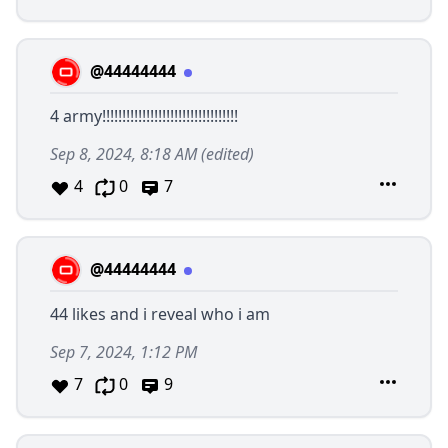
@44444444
4 army!!!!!!!!!!!!!!!!!!!!!!!!!!!!!!!!!!
Sep 8, 2024, 8:18 AM
(edited)
4
0
7
@44444444
44 likes and i reveal who i am
Sep 7, 2024, 1:12 PM
7
0
9